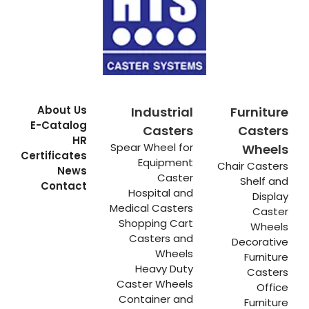
About Us
Industrial
Furniture
E-Catalog
Casters
Casters
HR
Spear Wheel for
Wheels
Certificates
Equipment
Chair Casters
News
Caster
Shelf and
Contact
Hospital and
Display
Medical Casters
Caster
Shopping Cart
Wheels
Casters and
Decorative
Wheels
Furniture
Heavy Duty
Casters
Caster Wheels
Office
Container and
Furniture