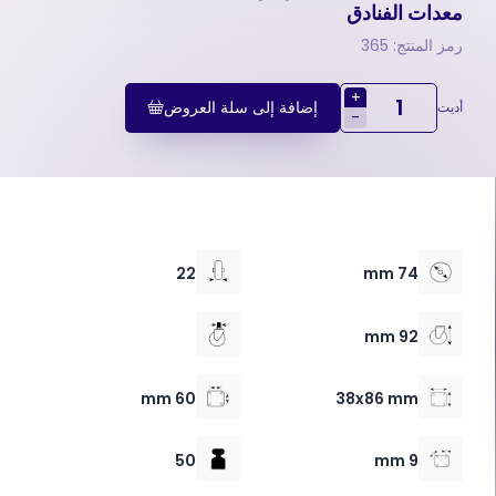
معدات الفنادق
رمز المنتج: 365
+
إضافة إلى سلة العروض
أديت
-
22
74 mm
92 mm
60 mm
38x86 mm
50
9 mm