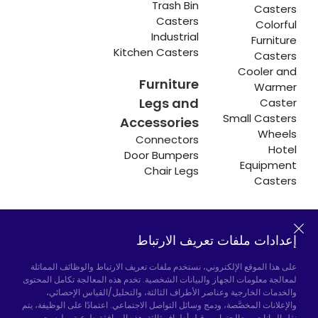
Trash Bin
Casters
Casters
Colorful
Industrial
Furniture
Kitchen Casters
Casters
Cooler and
Furniture
Warmer
Legs and
Caster
Small Casters
Accessories
Wheels
Connectors
Hotel
Door Bumpers
Equipment
Chair Legs
Casters
إعدادات ملفات تعريف الارتباط
Hadımköy المصنع:
Atatürk Industrial Zone,
Uzunçayır Street, No:11 Hadımköy, 34555
على هذا الموقع الإلكتروني، نستخدم ملفات تعريف الارتباط والوظائف المماثلة
Arnavutköy/Istanbul
لمعالجة معلومات الجهاز والبيانات الشخصية. تخدم هذه المعالجة تكامل المحتوى
والخدمات الخارجية وعناصر الأطراف الثالثة، والتحليل/القياس الإحصائي،
الهاتف:
+90 212 640 66 46
والإعلانات المخصَّصة، ودمج وسائل التواصل الاجتماعي. اعتمادًا على الوظيفة، يتم
نقل البيانات ومعالجتها من قِبل أطراف ثالثة. هذه الموافقة طوعية، وليست