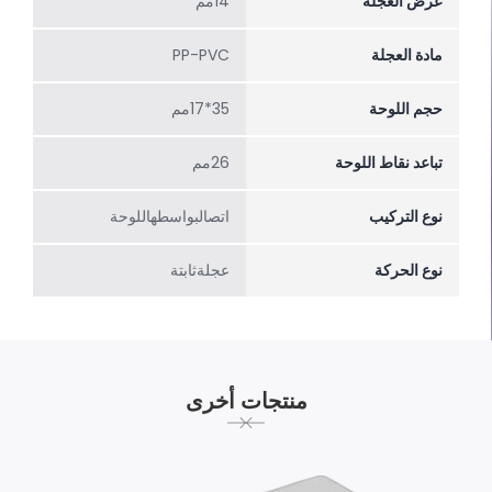
عرض العجلة
14مم
مادة العجلة
PP-PVC
حجم اللوحة
35*17مم
تباعد نقاط اللوحة
26مم
نوع التركيب
اتصالبواسطهاللوحة
نوع الحركة
عجلةثابتة
منتجات أخرى