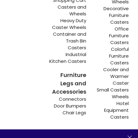
Shopping Cart
Wheels
Casters and
Decorative
Wheels
Furniture
Heavy Duty
Casters
Caster Wheels
Office
Container and
Furniture
Trash Bin
Casters
Casters
Colorful
Industrial
Furniture
Kitchen Casters
Casters
Cooler and
Furniture
Warmer
Legs and
Caster
Small Casters
Accessories
Wheels
Connectors
Hotel
Door Bumpers
Equipment
Chair Legs
Casters