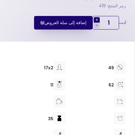
رمز المنتج: 419
+
إضافة إلى سلة العروض
أديت
-
17x2
49
11
62
35