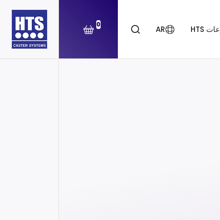
0
ت HTS
AR