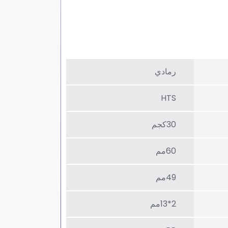
رمادي
HTS
30كجم
60مم
49مم
2*13مم