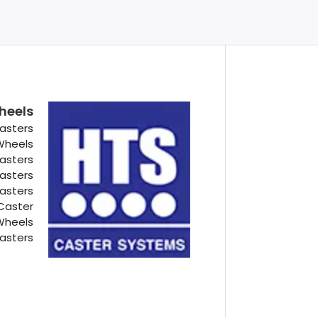
heels
asters
 Wheels
Casters
Casters
Casters
Caster
Wheels
asters