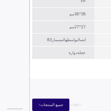
PP
38*38مم
27*27مم
اتصالبواسطهالمسمار83
عجلةدوارة
جميع المنتجات