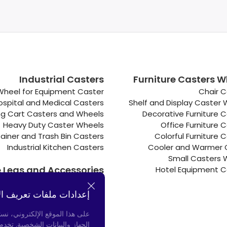
Industrial Casters
Furniture Casters W
Wheel for Equipment Caster
Chair C
ospital and Medical Casters
Shelf and Display Caster
g Cart Casters and Wheels
Decorative Furniture 
Heavy Duty Caster Wheels
Office Furniture 
ainer and Trash Bin Casters
Colorful Furniture 
Industrial Kitchen Casters
Cooler and Warmer 
Small Casters 
e Legs and Accessories
Hotel Equipment C
Connectors
Door Bumpers
إعدادات ملفات تعريف ال
Chair Legs
على هذا الموقع الإلكتروني، نس
الجهاز والبيانات الشخصية. تخد