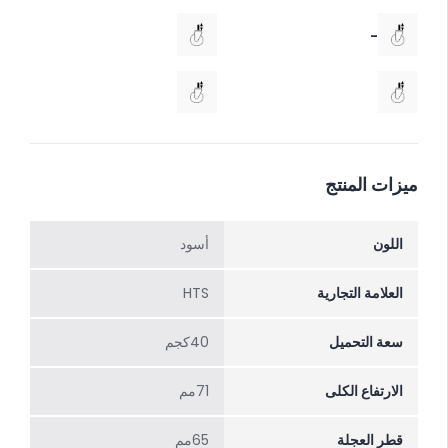
-
ميزات المنتج
اللون
أسود
العلامة التجارية
HTS
سعة التحميل
40كجم
الارتفاع الکلی
71مم
قطر العجلة
65مم