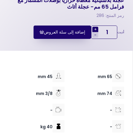
عجلة بلاستيكية مغطاة حرارياً بوصلات المسمار مع
فرامل 65 مم- عجلة أثاث
رمز المنتج: 286
+
إضافة إلى سلة العروض
أديت
-
45 mm
65 mm
3/8 mm
74 mm
-
-
40 kg
-