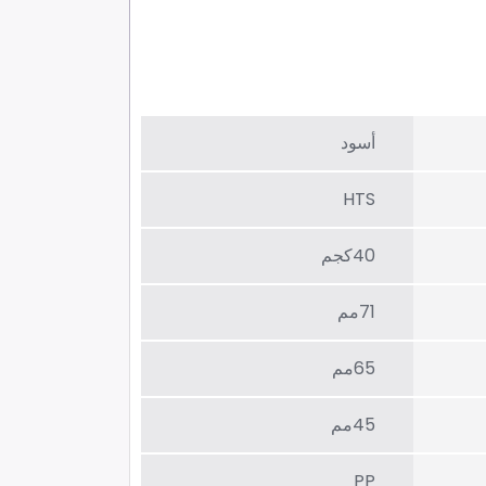
أسود
HTS
40كجم
71مم
65مم
45مم
PP