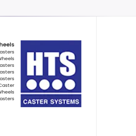
heels
asters
 Wheels
Casters
Casters
Casters
Caster
Wheels
asters