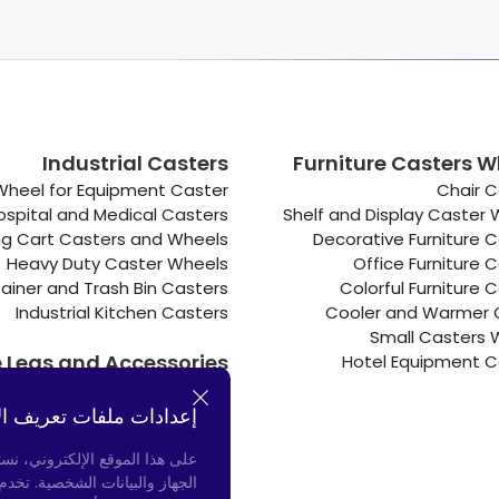
Industrial Casters
Furniture Casters W
Wheel for Equipment Caster
Chair C
ospital and Medical Casters
Shelf and Display Caster
g Cart Casters and Wheels
Decorative Furniture 
Heavy Duty Caster Wheels
Office Furniture 
ainer and Trash Bin Casters
Colorful Furniture 
Industrial Kitchen Casters
Cooler and Warmer 
Small Casters 
e Legs and Accessories
Hotel Equipment C
Connectors
إعدادات ملفات تعريف ال
Door Bumpers
Chair Legs
على هذا الموقع الإلكتروني، نس
الجهاز والبيانات الشخصية. تخد