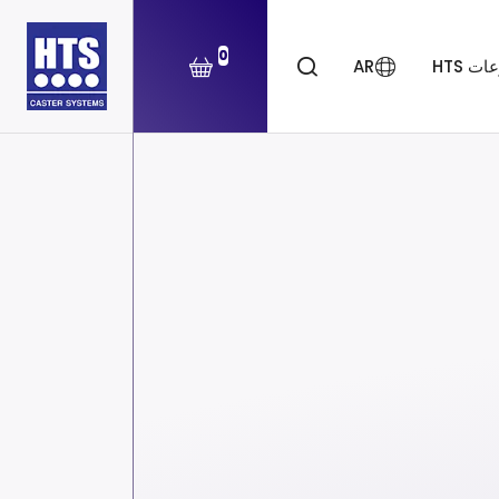
0
ت HTS
AR