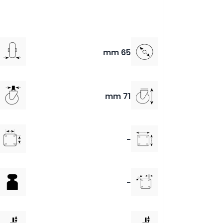
65 mm
71 mm
-
-