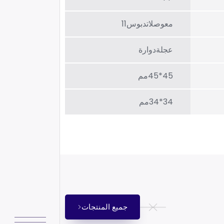
معوصلاتدبوس11
عجلةدوارة
45*45مم
34*34مم
جميع المنتجات