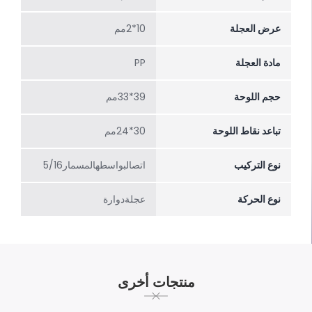
عرض العجلة
10*2مم
مادة العجلة
PP
حجم اللوحة
39*33مم
تباعد نقاط اللوحة
30*24مم
نوع التركيب
اتصالبواسطهالمسمار5/16
نوع الحركة
عجلةدوارة
منتجات أخرى