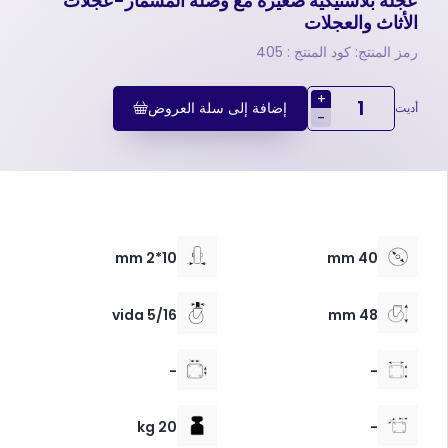
عجلة بلاستيكية صغيرة مع وصلة المسمار-عجلات
الأثاث والعجلات
رمز المنتج: كود المنتج : 405
+
إضافة إلى سلة العروض
أديت
-
10*2 mm
40 mm
5/16 vida
48 mm
-
-
20 kg
-