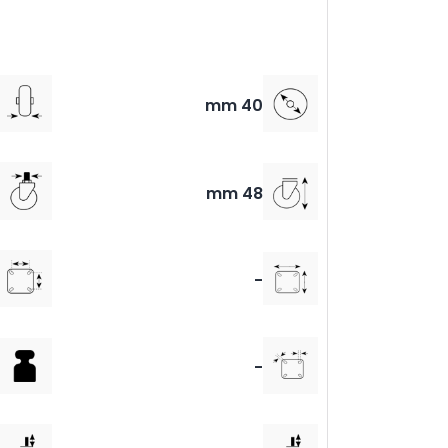
40 mm
48 mm
-
-