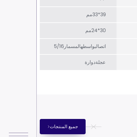
39*33مم
30*24مم
اتصالبواسطهالمسمار5/16
عجلةدوارة
جميع المنتجات