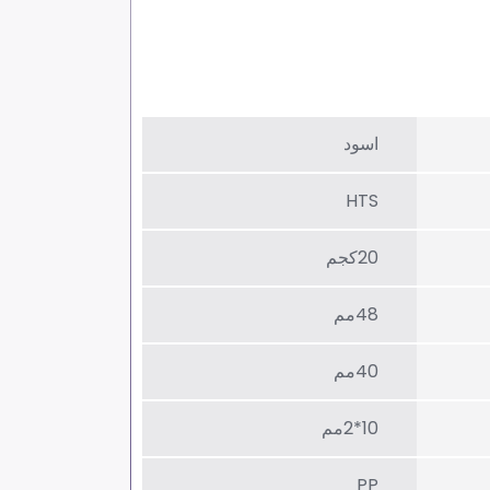
اسود
HTS
20كجم
48مم
40مم
10*2مم
PP