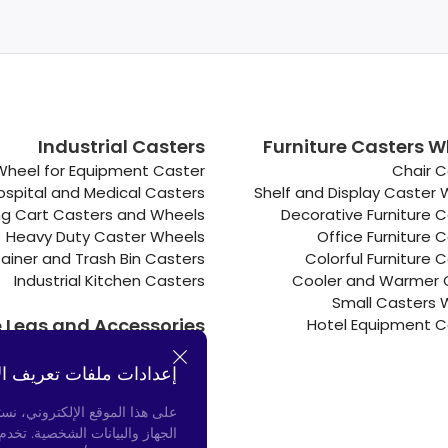
Industrial Casters
Furniture Casters W
Wheel for Equipment Caster
Chair C
ospital and Medical Casters
Shelf and Display Caster
g Cart Casters and Wheels
Decorative Furniture 
Heavy Duty Caster Wheels
Office Furniture 
ainer and Trash Bin Casters
Colorful Furniture 
Industrial Kitchen Casters
Cooler and Warmer 
Small Casters 
e Legs and Accessories
Hotel Equipment C
Connectors
إعدادات ملفات تعريف ال
Door Bumpers
Chair Legs
على هذا الموقع الإلكتروني، نس
الجهاز والبيانات الشخصية. تخد