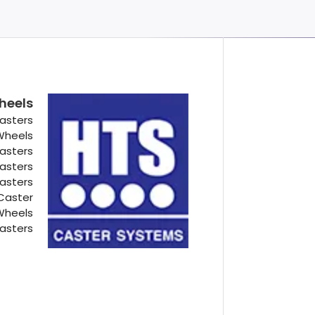
heels
asters
 Wheels
Casters
Casters
Casters
Caster
Wheels
asters