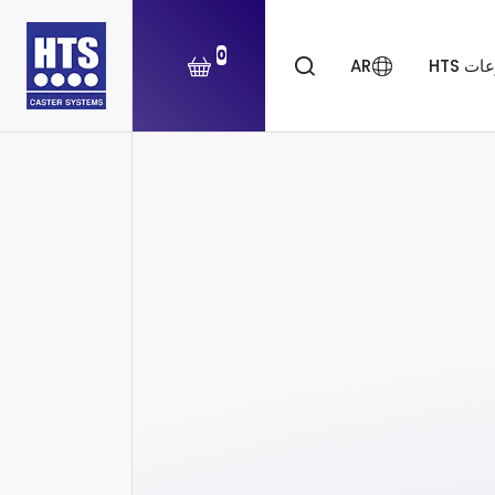
0
ت HTS
AR