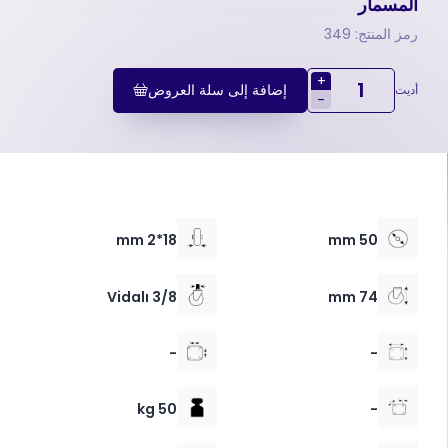
المسمار
رمز المنتج: 349
+
إضافة إلى سلة العروض
أديت
-
18*2 mm
50 mm
3/8 Vidalı
74 mm
-
-
50 kg
-