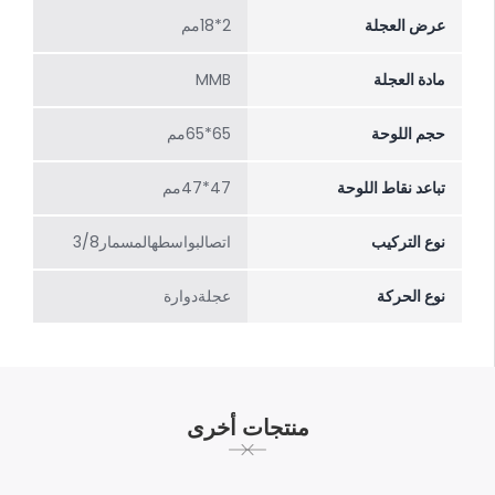
عرض العجلة
2*18مم
مادة العجلة
MMB
حجم اللوحة
65*65مم
تباعد نقاط اللوحة
47*47مم
نوع التركيب
اتصالبواسطهالمسمار3/8
نوع الحركة
عجلةدوارة
منتجات أخرى