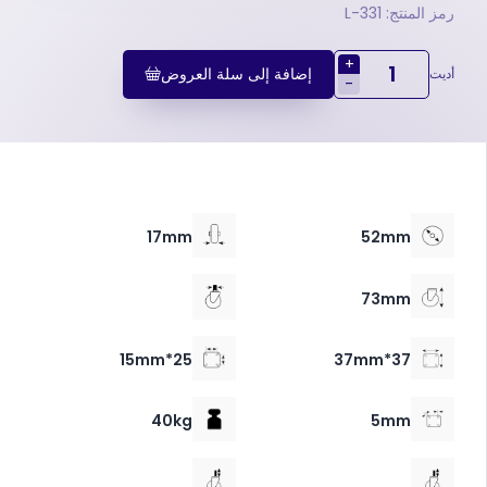
رمز المنتج: 331-L
+
إضافة إلى سلة العروض
أديت
-
17mm
52mm
73mm
25*15mm
37*37mm
40kg
5mm