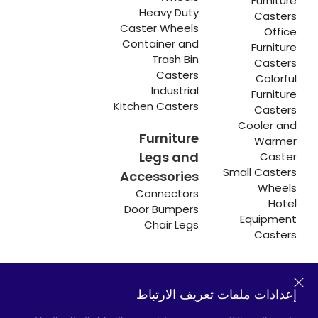
Furniture
Heavy Duty
Casters
Caster Wheels
Office
Container and
Furniture
Trash Bin
Casters
Casters
Colorful
Industrial
Furniture
Kitchen Casters
Casters
Cooler and
Furniture
Warmer
Legs and
Caster
Small Casters
Accessories
Wheels
Connectors
Hotel
Door Bumpers
Equipment
Chair Legs
Casters
إعدادات ملفات تعريف الارتباط
Hadımköy المصنع:
Atatürk Industrial Zone,
Uzunçayır Street, No:11 Hadımköy, 34555