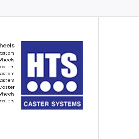
heels
asters
 Wheels
Casters
Casters
Casters
Caster
Wheels
asters