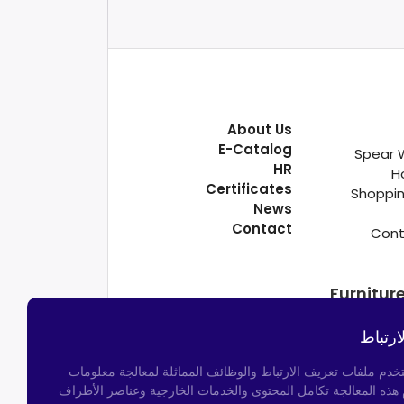
About Us
E-Catalog
Spear 
HR
H
Certificates
Shoppin
News
Contact
Cont
Furnitur
ارتباط
تخدم ملفات تعريف الارتباط والوظائف المماثلة لمعالجة معلومات
م هذه المعالجة تكامل المحتوى والخدمات الخارجية وعناصر الأطراف