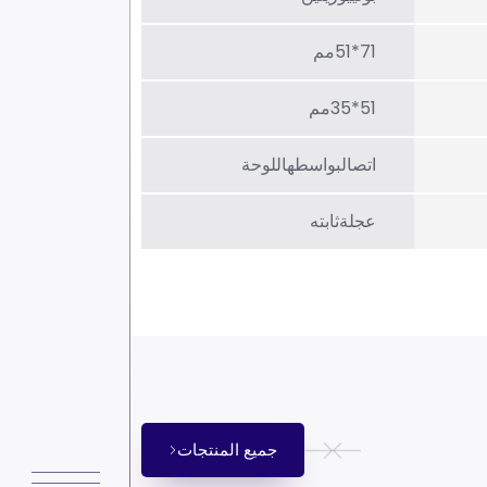
71*51مم
51*35مم
اتصالبواسطهاللوحة
عجلةثابته
جميع المنتجات