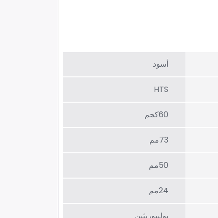
أسود
HTS
60كجم
73مم
50مم
24مم
بولييوريثين