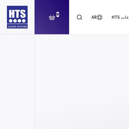
0
ت HTS
AR