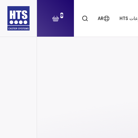
0
ت HTS
AR