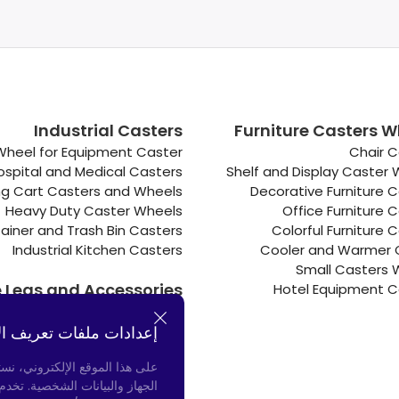
Industrial Casters
Furniture Casters W
Wheel for Equipment Caster
Chair C
ospital and Medical Casters
Shelf and Display Caster
g Cart Casters and Wheels
Decorative Furniture 
Heavy Duty Caster Wheels
Office Furniture 
ainer and Trash Bin Casters
Colorful Furniture 
Industrial Kitchen Casters
Cooler and Warmer 
Small Casters 
e Legs and Accessories
Hotel Equipment C
Connectors
إعدادات ملفات تعريف ال
Door Bumpers
Chair Legs
على هذا الموقع الإلكتروني، نس
الجهاز والبيانات الشخصية. تخد