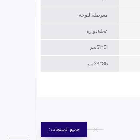
معوصلةاللوحة
عجلةدوارة
51*51مم
38*38مم
جميع المنتجات