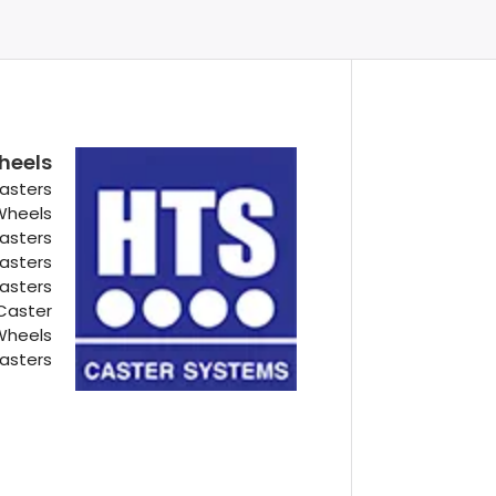
heels
asters
 Wheels
Casters
Casters
Casters
Caster
Wheels
asters