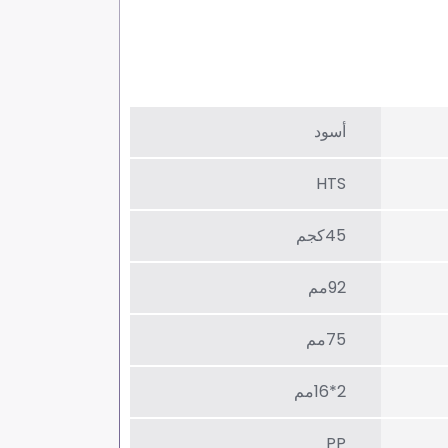
أسود
HTS
45كجم
92مم
75مم
2*16مم
PP