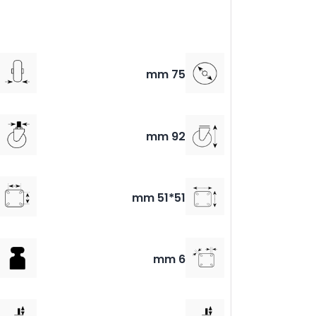
75 mm
92 mm
51*51 mm
6 mm