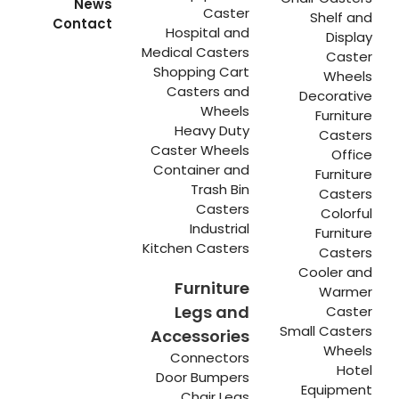
News
Caster
Shelf and
Contact
Hospital and
Display
Medical Casters
Caster
Shopping Cart
Wheels
Casters and
Decorative
Wheels
Furniture
Heavy Duty
Casters
Caster Wheels
Office
Container and
Furniture
Trash Bin
Casters
Casters
Colorful
Industrial
Furniture
Kitchen Casters
Casters
Cooler and
Furniture
Warmer
Legs and
Caster
Small Casters
Accessories
Wheels
Connectors
Hotel
Door Bumpers
Equipment
Chair Legs