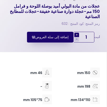
عجلات من مادة البولي أميد بوصلة اللوحة و فرامل
150 مم-عجلة دوارة صناعية خفيفة-عجلات للمطابخ
الصناعية
رمز المنتج: كود المنتج : 632
+
إضافة إلى سلة العروض
أديت
-
46 mm
150 mm
-
198 mm
75*105 mm
110*134 mm