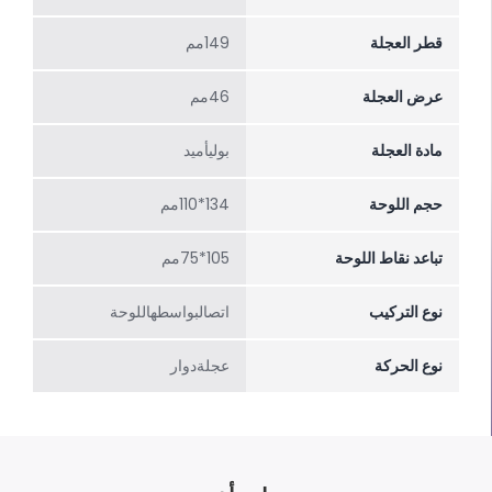
قطر العجلة
149مم
عرض العجلة
46مم
مادة العجلة
بوليأميد
حجم اللوحة
134*110مم
تباعد نقاط اللوحة
105*75مم
نوع التركيب
اتصالبواسطهاللوحة
نوع الحركة
عجلةدوار