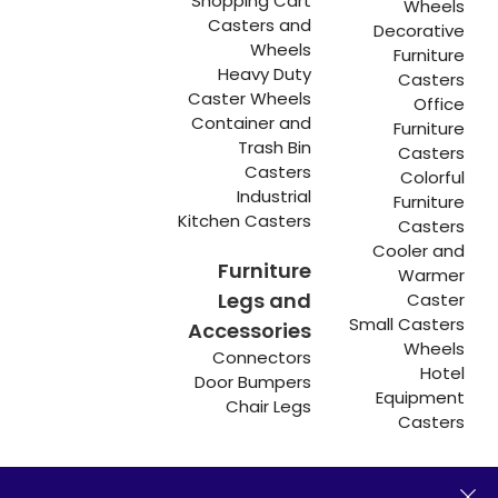
Shopping Cart
Wheels
Casters and
Decorative
Wheels
Furniture
Heavy Duty
Casters
Caster Wheels
Office
Container and
Furniture
Trash Bin
Casters
Casters
Colorful
Industrial
Furniture
Kitchen Casters
Casters
Cooler and
Furniture
Warmer
Legs and
Caster
Small Casters
Accessories
Wheels
Connectors
Hotel
Door Bumpers
Equipment
Chair Legs
Casters