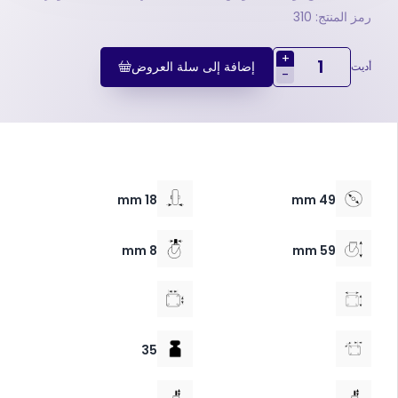
رمز المنتج: 310
+
إضافة إلى سلة العروض
أديت
-
18 mm
49 mm
8 mm
59 mm
35