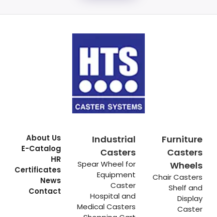
About Us
Industrial
Furniture
E-Catalog
Casters
Casters
HR
Spear Wheel for
Wheels
Certificates
Equipment
Chair Casters
News
Caster
Shelf and
Contact
Hospital and
Display
Medical Casters
Caster