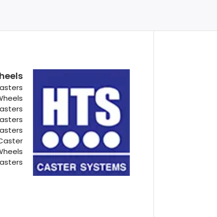
heels
asters
 Wheels
Casters
Casters
Casters
Caster
Wheels
asters