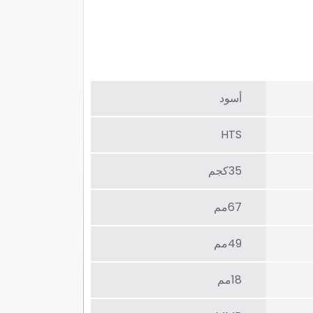
أسود
HTS
35كجم
67مم
49مم
18مم