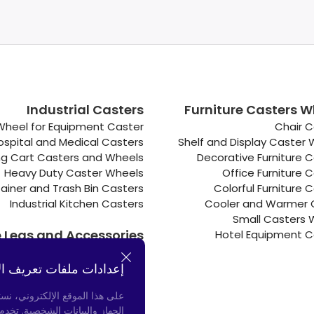
Industrial Casters
Furniture Casters W
Wheel for Equipment Caster
Chair C
ospital and Medical Casters
Shelf and Display Caster
g Cart Casters and Wheels
Decorative Furniture 
Heavy Duty Caster Wheels
Office Furniture 
ainer and Trash Bin Casters
Colorful Furniture 
Industrial Kitchen Casters
Cooler and Warmer 
Small Casters 
e Legs and Accessories
Hotel Equipment C
Connectors
Door Bumpers
إعدادات ملفات تعريف ال
Chair Legs
على هذا الموقع الإلكتروني، نس
الجهاز والبيانات الشخصية. تخد