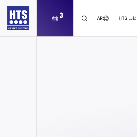
0
ت HTS
AR