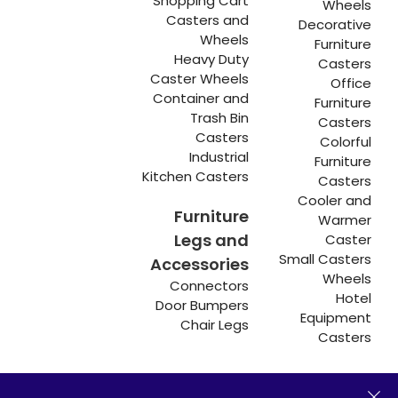
Shopping Cart
Wheels
Casters and
Decorative
Wheels
Furniture
Heavy Duty
Casters
Caster Wheels
Office
Container and
Furniture
Trash Bin
Casters
Casters
Colorful
Industrial
Furniture
Kitchen Casters
Casters
Cooler and
Furniture
Warmer
Legs and
Caster
Small Casters
Accessories
Wheels
Connectors
Hotel
Door Bumpers
Equipment
Chair Legs
Casters