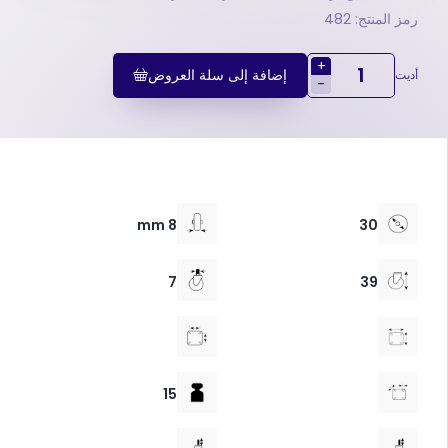
رمز المنتج: 482
+
إضافة إلى سلة العروض
أديت
-
8 mm
30
7
39
15