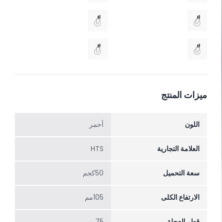
ميزات المنتج
اللون
أحمر
العلامة التجارية
HTS
سعة التحميل
50كجم
الارتفاع الکلی
105مم
قطر العجلة
75مم