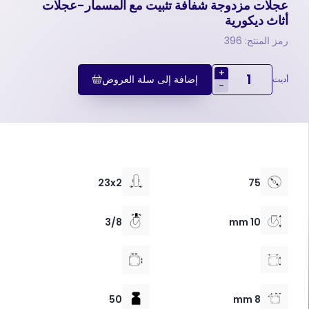
عجلات مزدوجة شفافة تثبیت مع المسمار-عجلات
أثاث ديكورية
رمز المنتج: 396
+
إضافة إلى سلة العروض
أديت
-
23x2
75
3/8
10 mm
50
8 mm