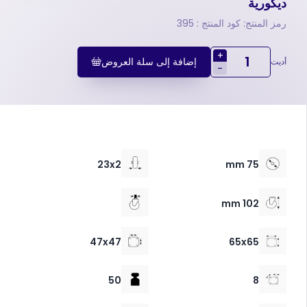
ديكورية
رمز المنتج: كود المنتج : 395
+
إضافة إلى سلة العروض
أديت
-
23x2
75 mm
102 mm
47x47
65x65
50
8