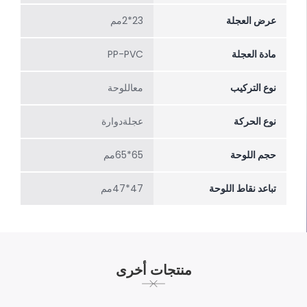
عرض العجلة
23*2مم
مادة العجلة
PP-PVC
نوع التركيب
معاللوحة
نوع الحركة
عجلةدوارة
حجم اللوحة
65*65مم
تباعد نقاط اللوحة
47*47مم
منتجات أخرى