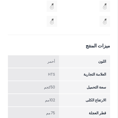
ميزات المنتج
اللون
أحمر
العلامة التجارية
HTS
سعة التحميل
50كجم
الارتفاع الکلی
102مم
قطر العجلة
75مم