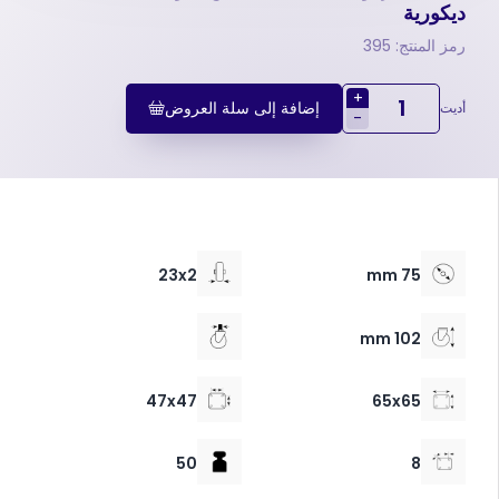
ديكورية
رمز المنتج: 395
+
إضافة إلى سلة العروض
أديت
-
23x2
75 mm
102 mm
47x47
65x65
50
8