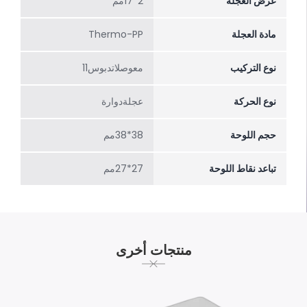
عرض العجلة
2*17مم
مادة العجلة
Thermo-PP
نوع التركيب
معوصلاتدبوس11
نوع الحركة
عجلةدوارة
حجم اللوحة
38*38مم
تباعد نقاط اللوحة
27*27مم
منتجات أخرى