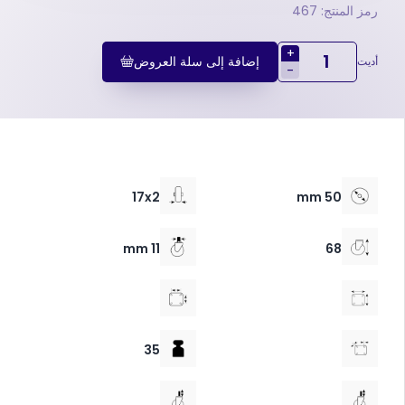
رمز المنتج: 467
+
إضافة إلى سلة العروض
أديت
-
17x2
50 mm
11 mm
68
35