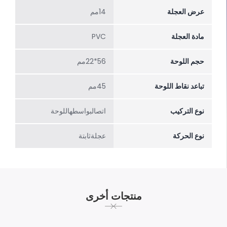
عرض العجلة
14مم
مادة العجلة
PVC
حجم اللوحة
56*22مم
تباعد نقاط اللوحة
45مم
نوع التركيب
اتصالبواسطهاللوحة
نوع الحركة
عجلةثابتة
منتجات أخرى