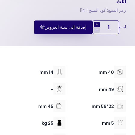
أثاث
رمز المنتج: كود المنتج : 114
+
إضافة إلى سلة العروض
أديت
-
14 mm
40 mm
-
49 mm
45 mm
22*56 mm
25 kg
5 mm