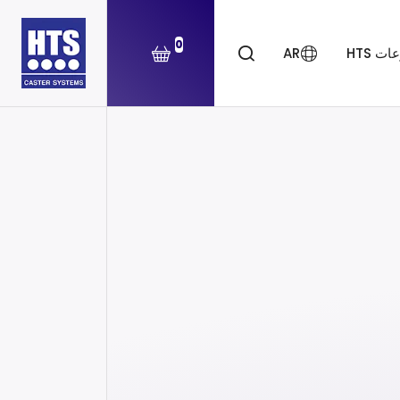
0
ت HTS
AR