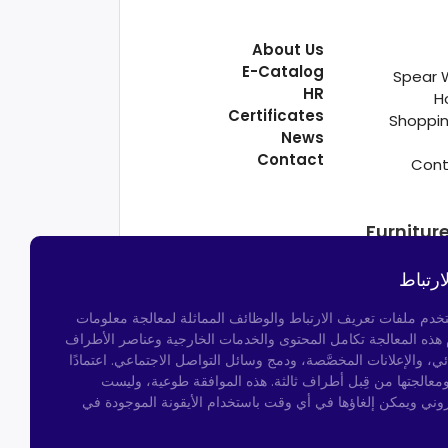
About Us
E-Catalog
Spear 
HR
H
Certificates
Shoppin
News
Contact
Cont
Furnitur
ارتباط
تخدم ملفات تعريف الارتباط والوظائف المماثلة لمعالجة معلومات
م هذه المعالجة تكامل المحتوى والخدمات الخارجية وعناصر الأطراف
ئي، والإعلانات المخصَّصة، ودمج وسائل التواصل الاجتماعي. اعتمادًا
ومعالجتها من قِبل أطراف ثالثة. هذه الموافقة طوعية، وليست
روني ويمكن إلغاؤها في أي وقت باستخدام الأيقونة الموجودة في
Kocatepe Neighborhood,
50th Year Ave