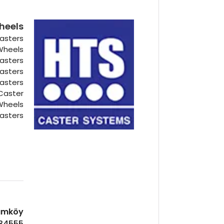
heels
asters
 Wheels
Casters
Casters
Casters
Caster
Wheels
asters
Hadımköy ا
 34555