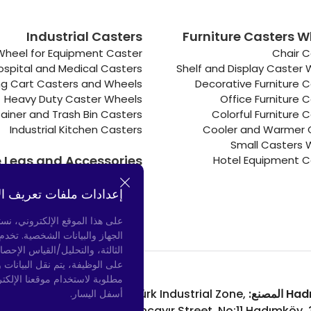
Industrial Casters
Furniture Casters W
Wheel for Equipment Caster
Chair C
ospital and Medical Casters
Shelf and Display Caster
g Cart Casters and Wheels
Decorative Furniture 
Heavy Duty Caster Wheels
Office Furniture 
ainer and Trash Bin Casters
Colorful Furniture 
Industrial Kitchen Casters
Cooler and Warmer 
Small Casters 
e Legs and Accessories
Hotel Equipment C
Connectors
إعدادات ملفات تعريف ال
Door Bumpers
Chair Legs
على هذا الموقع الإلكتروني، نس
الجهاز والبيانات الشخصية. تخد
الثالثة، والتحليل/القياس الإحصا
على الوظيفة، يتم نقل البيانات 
مطلوبة لاستخدام موقعنا الإلكت
لمصنع:
Atatürk Industrial Zone,
Bayrampaşa المتجر:
أسفل اليسار.
nue, No: 69/A
Uzunçayır Street, No:11 Hadımköy,