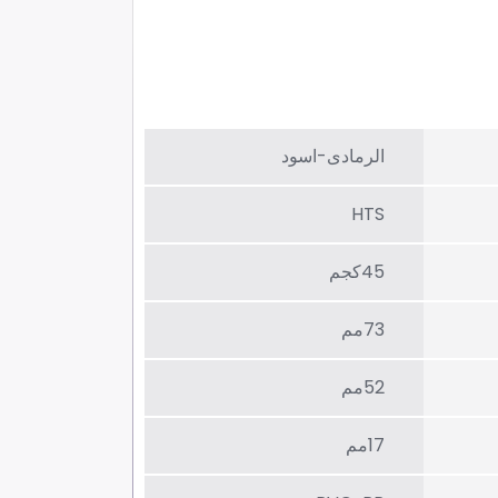
الرمادی-اسود
HTS
45كجم
73مم
52مم
17مم