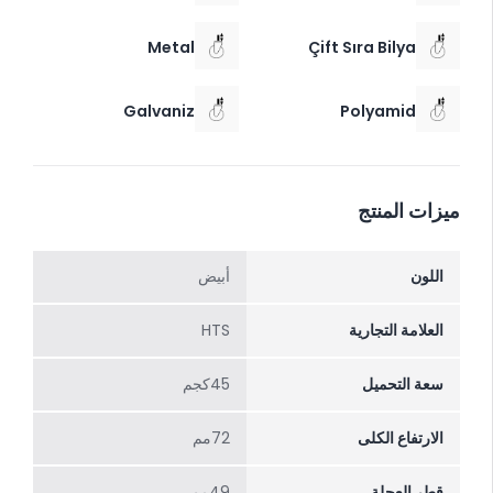
Metal
Çift Sıra Bilya
Galvaniz
Polyamid
ميزات المنتج
اللون
أبیض
العلامة التجارية
HTS
سعة التحميل
45كجم
الارتفاع الکلی
72مم
قطر العجلة
49مم