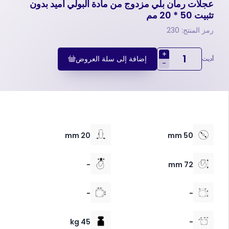
عجلات رمان بلي مزدوج من مادة البولي أميد بدون
تثبیت 50 * 20 مم
رمز المنتج: 230
+
إضافة إلى سلة العروض
أديت
-
20 mm
50 mm
-
72 mm
-
-
45 kg
-