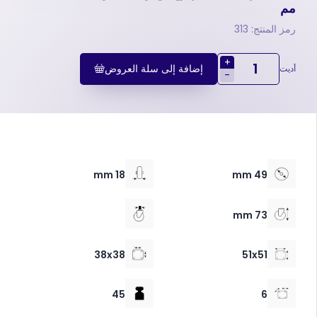
مم
رمز المنتج: 313
+
إضافة إلى سلة العروض
أديت
-
18 mm
49 mm
73 mm
38x38
51x51
45
6