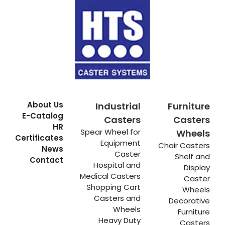
About Us
Industrial
Furniture
E-Catalog
Casters
Casters
HR
Spear Wheel for
Wheels
Certificates
Equipment
Chair Casters
News
Caster
Shelf and
Contact
Hospital and
Display
Medical Casters
Caster
Shopping Cart
Wheels
Casters and
Decorative
Wheels
Furniture
Heavy Duty
Casters