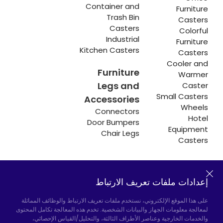
Container and
Furniture
Trash Bin
Casters
Casters
Colorful
Industrial
Furniture
Kitchen Casters
Casters
Cooler and
Furniture
Warmer
Legs and
Caster
Small Casters
Accessories
Wheels
Connectors
Hotel
Door Bumpers
Equipment
Chair Legs
Casters
إعدادات ملفات تعريف الارتباط
Hadımköy المصنع:
Atatürk Industrial Zone,
Uzunçayır Street, No:11 Hadımköy, 34555
على هذا الموقع الإلكتروني، نستخدم ملفات تعريف الارتباط والوظائف المماثلة
Arnavutköy/Istanbul
لمعالجة معلومات الجهاز والبيانات الشخصية. تخدم هذه المعالجة تكامل المحتوى
والخدمات الخارجية وعناصر الأطراف الثالثة، والتحليل/القياس الإحصائي،