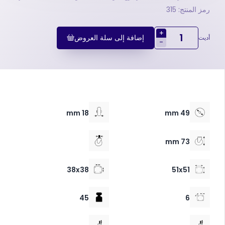
رمز المنتج: 315
+
إضافة إلى سلة العروض
أديت
-
18 mm
49 mm
73 mm
38x38
51x51
45
6