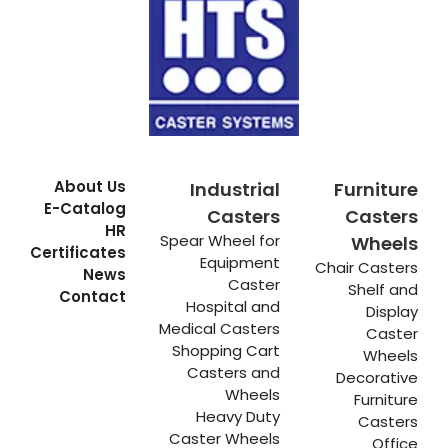
About Us
Industrial
Furniture
E-Catalog
Casters
Casters
HR
Spear Wheel for
Wheels
Certificates
Equipment
Chair Casters
News
Caster
Shelf and
Contact
Hospital and
Display
Medical Casters
Caster
Shopping Cart
Wheels
Casters and
Decorative
Wheels
Furniture
Heavy Duty
Casters
Caster Wheels
Office