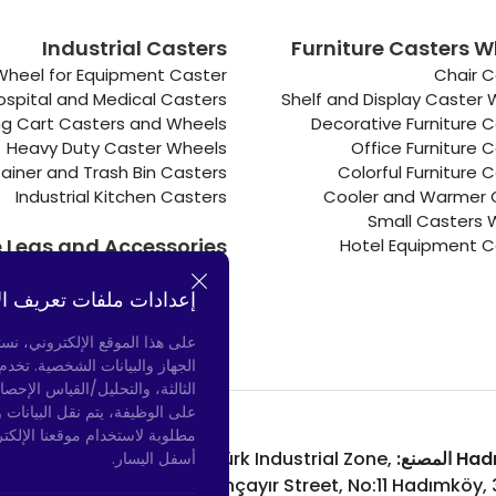
Industrial Casters
Furniture Casters W
Wheel for Equipment Caster
Chair C
ospital and Medical Casters
Shelf and Display Caster
g Cart Casters and Wheels
Decorative Furniture 
Heavy Duty Caster Wheels
Office Furniture 
ainer and Trash Bin Casters
Colorful Furniture 
Industrial Kitchen Casters
Cooler and Warmer 
Small Casters 
e Legs and Accessories
Hotel Equipment C
Connectors
Door Bumpers
إعدادات ملفات تعريف ال
Chair Legs
على هذا الموقع الإلكتروني، نس
الجهاز والبيانات الشخصية. تخد
الثالثة، والتحليل/القياس الإحصا
على الوظيفة، يتم نقل البيانات 
مطلوبة لاستخدام موقعنا الإلكت
لمصنع:
Atatürk Industrial Zone,
Bayrampaşa المتجر:
أسفل اليسار.
nue, No: 69/A
Uzunçayır Street, No:11 Hadımköy,