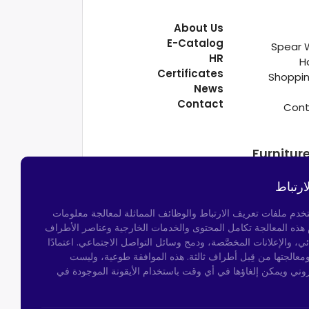
About Us
E-Catalog
Spear 
HR
H
Certificates
Shoppin
News
Contact
Cont
Furnitur
ارتباط
تخدم ملفات تعريف الارتباط والوظائف المماثلة لمعالجة معلومات
م هذه المعالجة تكامل المحتوى والخدمات الخارجية وعناصر الأطراف
ئي، والإعلانات المخصَّصة، ودمج وسائل التواصل الاجتماعي. اعتمادًا
ومعالجتها من قِبل أطراف ثالثة. هذه الموافقة طوعية، وليست
روني ويمكن إلغاؤها في أي وقت باستخدام الأيقونة الموجودة في
Kocatepe Neighborhood,
50th Year Ave