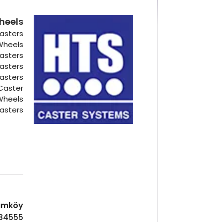
heels
asters
 Wheels
Casters
Casters
Casters
Caster
Wheels
asters
Hadımköy ا
 34555