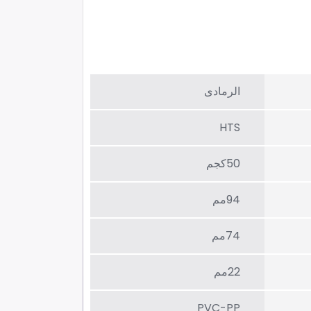
الرمادی
HTS
50كجم
94مم
74مم
22مم
PVC-PP