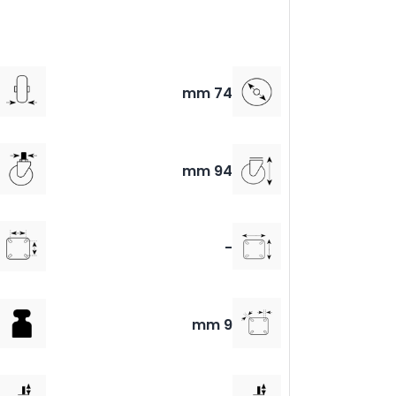
74 mm
94 mm
-
9 mm