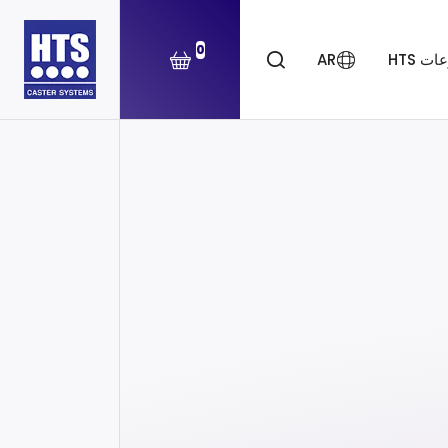
0
ت HTS
AR