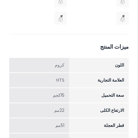
ميزات المنتج
اللون
کروم
العلامة التجارية
HTS
سعة التحميل
15كجم
الارتفاع الکلی
22مم
قطر العجلة
51مم