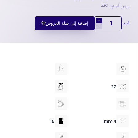
رمز المنتج: 461
+
إضافة إلى سلة العروض
أديت
-
22
15
4 mm