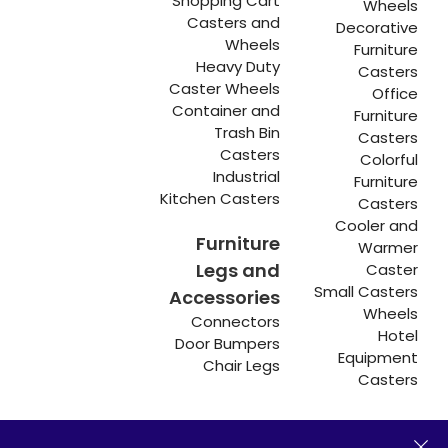
Shopping Cart
Wheels
Casters and
Decorative
Wheels
Furniture
Heavy Duty
Casters
Caster Wheels
Office
Container and
Furniture
Trash Bin
Casters
Casters
Colorful
Industrial
Furniture
Kitchen Casters
Casters
Cooler and
Furniture
Warmer
Legs and
Caster
Small Casters
Accessories
Wheels
Connectors
Hotel
Door Bumpers
Equipment
Chair Legs
Casters