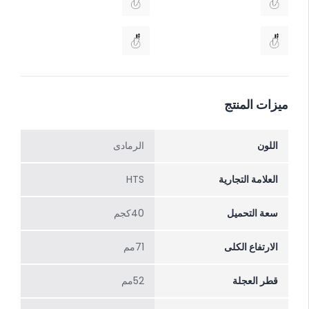
ميزات المنتج
اللون
الرمادی
العلامة التجارية
HTS
سعة التحميل
40كجم
الارتفاع الکلی
71مم
قطر العجلة
52مم