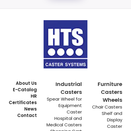
About Us
Industrial
Furniture
E-Catalog
Casters
Casters
HR
Spear Wheel for
Wheels
Certificates
Equipment
Chair Casters
News
Caster
Shelf and
Contact
Hospital and
Display
Medical Casters
Caster