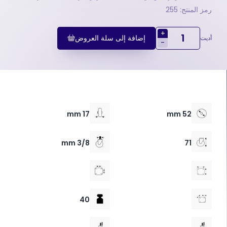
رمز المنتج: 255
+
إضافة إلى سلة العروض
أديت
-
17 mm
52 mm
3/8 mm
71
40