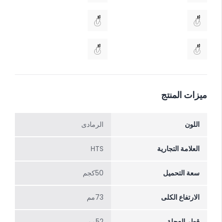
ميزات المنتج
اللون
الرمادی
العلامة التجارية
HTS
سعة التحميل
50كجم
الارتفاع الکلی
73مم
قطر العجلة
52مم