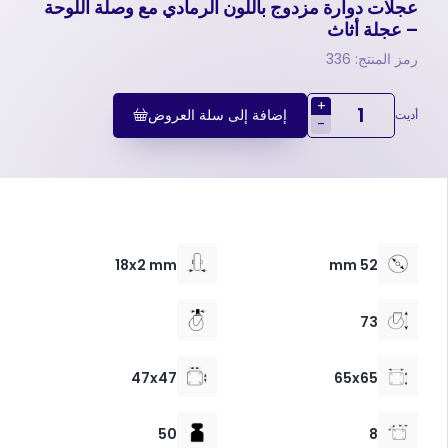
عجلات دوارة مزدوج باللون الرمادي مع وصلة اللوحة
– عجلة أثاث
رمز المنتج: 336
+
إضافة إلى سلة العروض
أديت
-
18x2 mm
52 mm
73
47x47
65x65
50
8