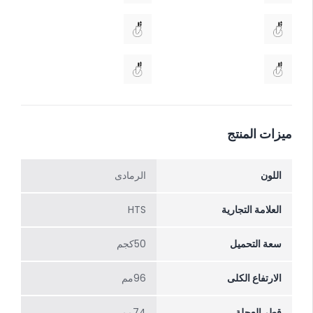
ميزات المنتج
اللون
الرمادی
العلامة التجارية
HTS
سعة التحميل
50كجم
الارتفاع الکلی
96مم
قطر العجلة
74مم