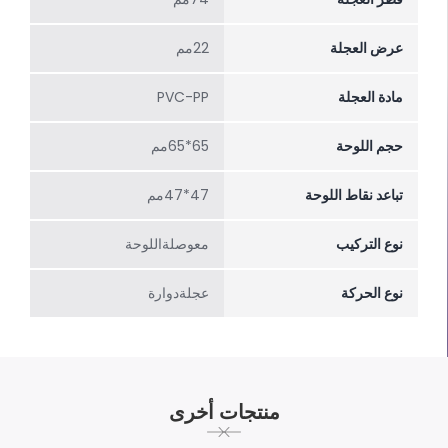
عرض العجلة
22مم
مادة العجلة
PVC-PP
حجم اللوحة
65*65مم
تباعد نقاط اللوحة
47*47مم
نوع التركيب
معوصلةاللوحة
نوع الحركة
عجلةدوارة
منتجات أخرى