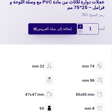
عجلات دوارة للأثاث من مادة PVC مع وصلة اللوحة و
فرامل – 25*75 مم
رمز المنتج: 353
+
إضافة إلى سلة العروض
أديت
-
22 mm
74 mm
96 mm
47x47 mm
65x65 mm
50
8 mm