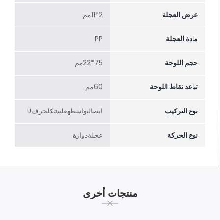
عرض العجلة
2*11مم
مادة العجلة
PP
حجم اللوحة
75*22مم
تباعد نقاط اللوحة
60مم
نوع التركيب
اتصالبواسطهعلیشکلحرفU
نوع الحركة
عجلةدوارة
منتجات أخرى