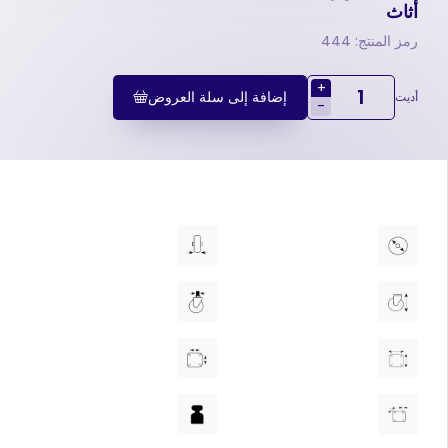
أثاث
رمز المنتج: 444
+
إضافة إلى سلة العروض
أديت
-