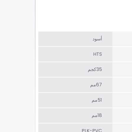
أسود
HTS
35كجم
67مم
51مم
18مم
PLK-PVC