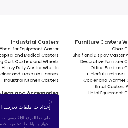
Industrial Casters
Furniture Casters W
Wheel for Equipment Caster
Chair C
ospital and Medical Casters
Shelf and Display Caster
g Cart Casters and Wheels
Decorative Furniture 
Heavy Duty Caster Wheels
Office Furniture 
ainer and Trash Bin Casters
Colorful Furniture 
Industrial Kitchen Casters
Cooler and Warmer 
Small Casters 
e Legs and Accessories
Hotel Equipment C
Connectors
إعدادات ملفات تعريف ال
Door Bumpers
Chair Legs
على هذا الموقع الإلكتروني، نس
الجهاز والبيانات الشخصية. تخد