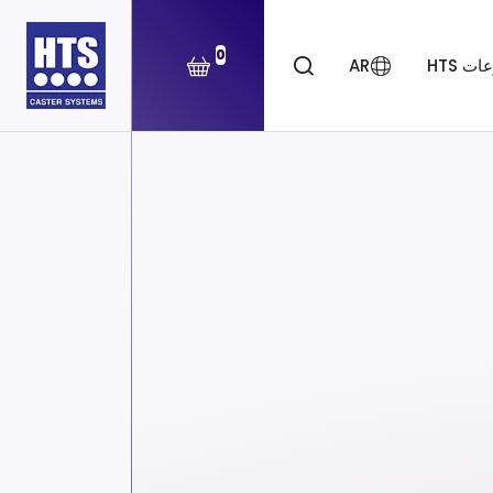
0
ت HTS
AR