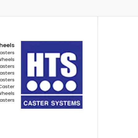
heels
asters
 Wheels
Casters
Casters
Casters
Caster
Wheels
asters