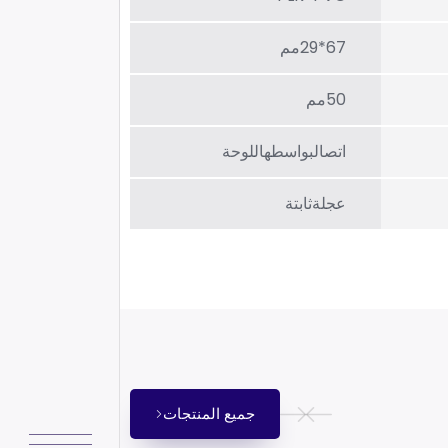
67*29مم
50مم
اتصالبواسطهاللوحة
عجلةثابتة
جميع المنتجات