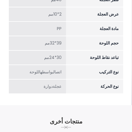
عرض العجلة
2*10مم
مادة العجلة
PP
حجم اللوحة
39*32مم
تباعد نقاط اللوحة
30*24مم
نوع التركيب
اتصالبواسطهاللوحة
نوع الحركة
عجلةدوارة
منتجات أخرى