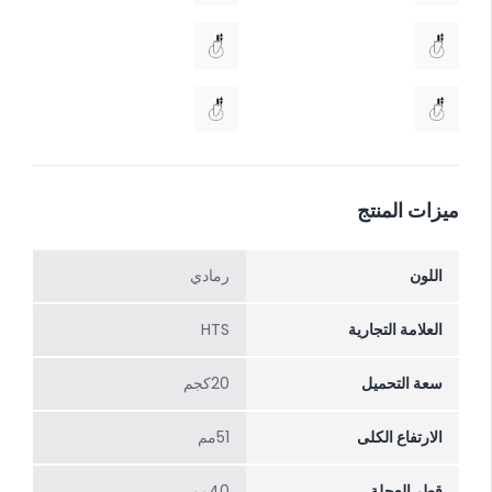
ميزات المنتج
اللون
رمادي
العلامة التجارية
HTS
سعة التحميل
20كجم
الارتفاع الکلی
51مم
قطر العجلة
40مم