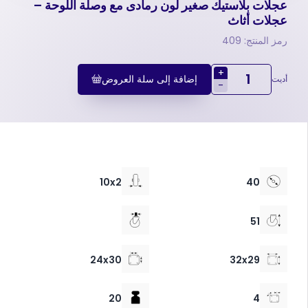
عجلات بلاستيك صغير لون رمادى مع وصلة اللوحة –
عجلات أثاث
رمز المنتج: 409
+
إضافة إلى سلة العروض
أديت
-
10x2
40
51
24x30
32x29
20
4