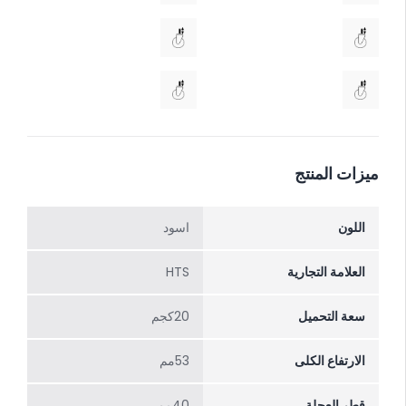
ميزات المنتج
اللون
اسود
العلامة التجارية
HTS
سعة التحميل
20كجم
الارتفاع الکلی
53مم
قطر العجلة
40مم