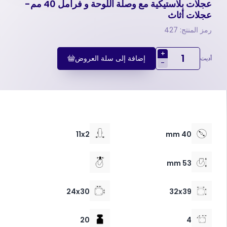
عجلات بلاستيكية مع وصلة اللوحة و فرامل 40 مم-
عجلات أثاث
رمز المنتج: 427
+
إضافة إلى سلة العروض
أديت
-
11x2
40 mm
53 mm
24x30
32x39
20
4