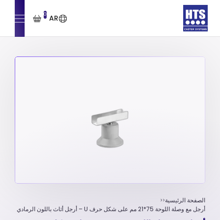
0
AR
الصفحة الرئيسية
أرجل مع وصلة اللوحة 75*21 مم علی شکل حرف U – أرجل أثاث باللون الرمادي