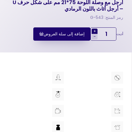
أرجل مع وصلة اللوحة 75*21 مم علی شکل حرف U
– أرجل أثاث باللون الرمادي
رمز المنتج: 543-G
+
إضافة إلى سلة العروض
أديت
-