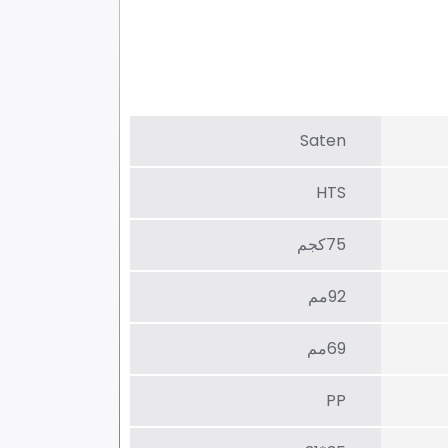
Saten
HTS
75كجم
92مم
69مم
PP