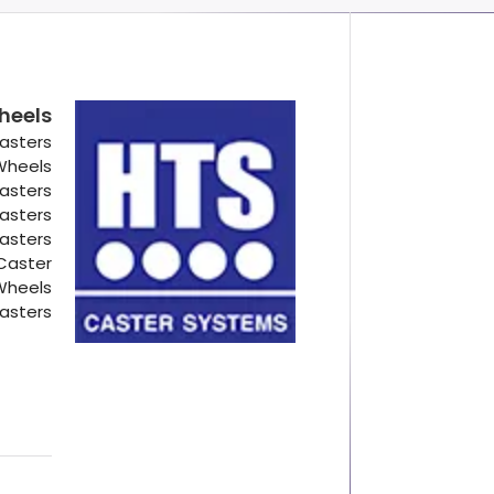
heels
asters
 Wheels
Casters
Casters
Casters
Caster
Wheels
asters