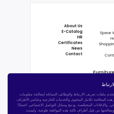
About Us
E-Catalog
Spear 
HR
H
Certificates
Shoppin
News
Contact
Cont
Furnitur
ارتباط
تخدم ملفات تعريف الارتباط والوظائف المماثلة لمعالجة معلومات
م هذه المعالجة تكامل المحتوى والخدمات الخارجية وعناصر الأطراف
ئي، والإعلانات المخصَّصة، ودمج وسائل التواصل الاجتماعي. اعتمادًا
ومعالجتها من قِبل أطراف ثالثة. هذه الموافقة طوعية، وليست