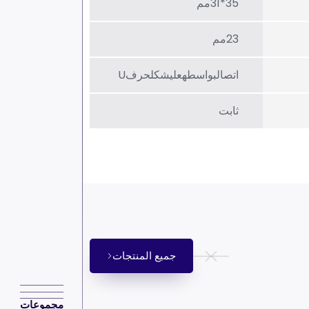
35*31مم
23مم
اتصالبواسطهعلیشکلحرفU
ثابت
جميع المنتجات
مجموعات