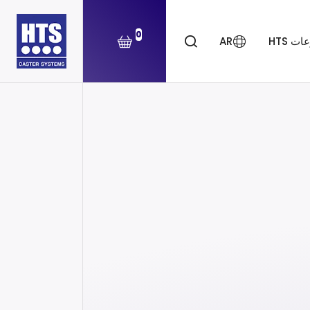
0
ت HTS
AR