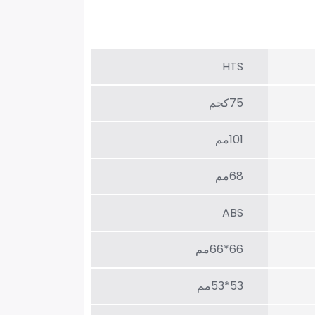
HTS
75كجم
101مم
68مم
ABS
66*66مم
53*53مم