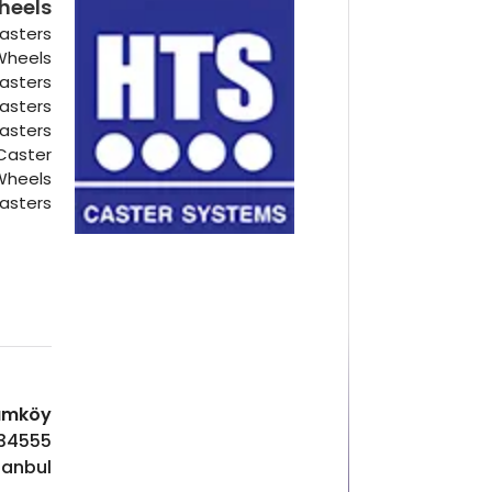
heels
asters
 Wheels
Casters
Casters
Casters
Caster
Wheels
asters
Hadımköy ا
 34555
tanbul