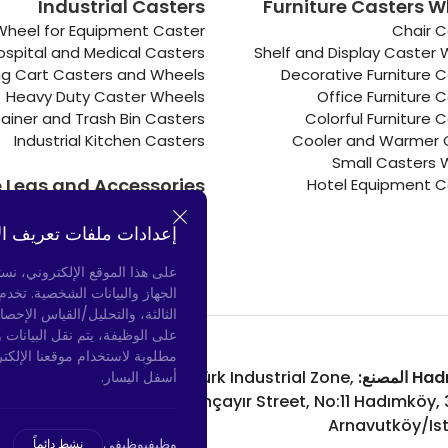
Industrial Casters
Furniture Casters W
Wheel for Equipment Caster
Chair C
ospital and Medical Casters
Shelf and Display Caster
g Cart Casters and Wheels
Decorative Furniture 
Heavy Duty Caster Wheels
Office Furniture 
ainer and Trash Bin Casters
Colorful Furniture 
Industrial Kitchen Casters
Cooler and Warmer 
Small Casters 
e Legs and Accessories
Hotel Equipment C
Connectors
Door Bumpers
إعدادات ملفات تعريف ال
Chair Legs
على هذا الموقع الإلكتروني، نس
الجهاز والبيانات الشخصية. تخد
الثالثة، والتحليل/القياس الإحصا
على الوظيفة، يتم نقل البيانات 
مطلوبة لاستخدام موقعنا الإلكت
لمصنع:
Atatürk Industrial Zone,
Bayrampaşa المتجر:
أسفل اليسار.
nue, No: 69/A
Uzunçayır Street, No:11 Hadımköy,
aşa/Istanbul
Arnavutköy/Is
وظيفيوظيفي
نشط دائماً