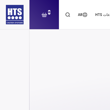
0
ت HTS
AR