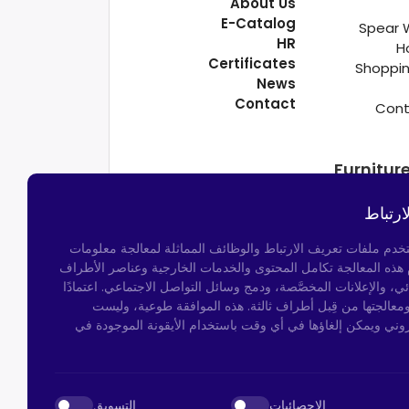
About Us
E-Catalog
Spear 
HR
H
Certificates
Shoppin
News
Contact
Cont
Furnitur
ارتباط
تخدم ملفات تعريف الارتباط والوظائف المماثلة لمعالجة معلومات
م هذه المعالجة تكامل المحتوى والخدمات الخارجية وعناصر الأطراف
ئي، والإعلانات المخصَّصة، ودمج وسائل التواصل الاجتماعي. اعتمادًا
ومعالجتها من قِبل أطراف ثالثة. هذه الموافقة طوعية، وليست
روني ويمكن إلغاؤها في أي وقت باستخدام الأيقونة الموجودة في
Kocatepe Neighborhood,
50th Year Ave
Bayramp
الإحصائيات
التسويق