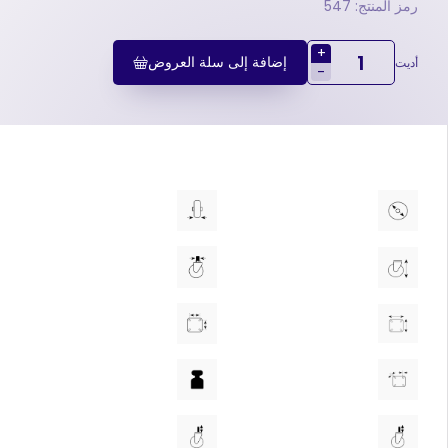
رمز المنتج: 547
+
إضافة إلى سلة العروض
أديت
-