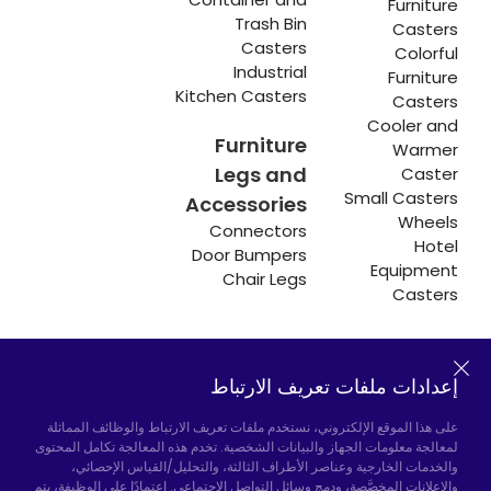
Furniture
Trash Bin
Casters
Casters
Colorful
Industrial
Furniture
Kitchen Casters
Casters
Cooler and
Furniture
Warmer
Legs and
Caster
Small Casters
Accessories
Wheels
Connectors
Hotel
Door Bumpers
Equipment
Chair Legs
Casters
إعدادات ملفات تعريف الارتباط
Hadımköy المصنع:
Atatürk Industrial Zone,
Uzunçayır Street, No:11 Hadımköy, 34555
على هذا الموقع الإلكتروني، نستخدم ملفات تعريف الارتباط والوظائف المماثلة
Arnavutköy/Istanbul
لمعالجة معلومات الجهاز والبيانات الشخصية. تخدم هذه المعالجة تكامل المحتوى
والخدمات الخارجية وعناصر الأطراف الثالثة، والتحليل/القياس الإحصائي،
الهاتف:
+90 212 640 66 46
والإعلانات المخصَّصة، ودمج وسائل التواصل الاجتماعي. اعتمادًا على الوظيفة، يتم