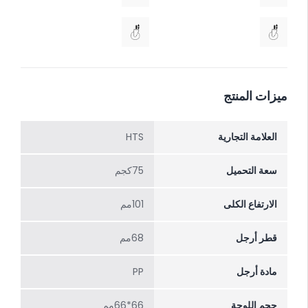
ميزات المنتج
العلامة التجارية
HTS
سعة التحميل
75كجم
الارتفاع الکلی
101مم
قطر أرجل
68مم
مادة أرجل
PP
حجم اللوحة
66*66مم