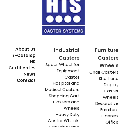
About Us
Industrial
Furniture
E-Catalog
Casters
Casters
HR
Spear Wheel for
Wheels
Certificates
Equipment
Chair Casters
News
Caster
Shelf and
Contact
Hospital and
Display
Medical Casters
Caster
Shopping Cart
Wheels
Casters and
Decorative
Wheels
Furniture
Heavy Duty
Casters
Caster Wheels
Office
Container and