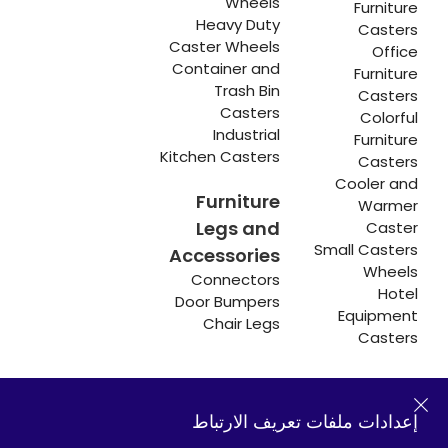
Wheels
Furniture
Heavy Duty
Casters
Caster Wheels
Office
Container and
Furniture
Trash Bin
Casters
Casters
Colorful
Industrial
Furniture
Kitchen Casters
Casters
Cooler and
Furniture
Warmer
Legs and
Caster
Small Casters
Accessories
Wheels
Connectors
Hotel
Door Bumpers
Equipment
Chair Legs
Casters
إعدادات ملفات تعريف الارتباط
Hadımköy المصنع:
Atatürk Industrial Zone,
Uzunçayır Street, No:11 Hadımköy, 34555