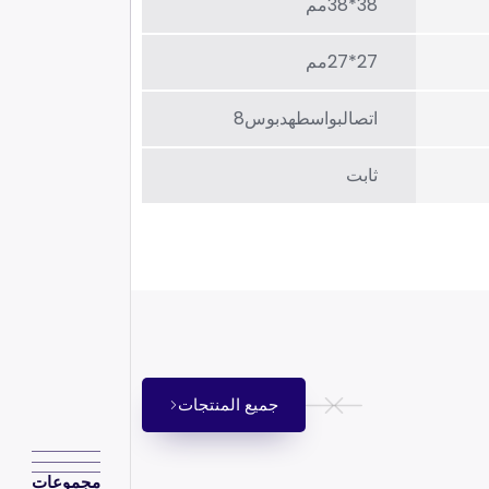
38*38مم
27*27مم
اتصالبواسطهدبوس8
ثابت
جميع المنتجات
مجموعات