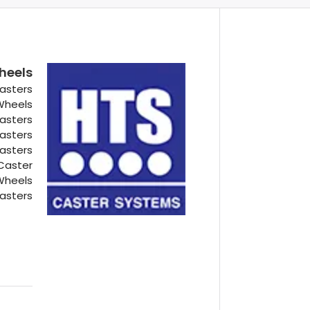
heels
asters
 Wheels
Casters
Casters
Casters
Caster
Wheels
asters