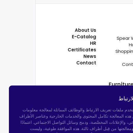
About Us
E-Catalog
Spear 
HR
H
Certificates
Shoppin
News
Contact
Cont
Furnitur
ارتباط
تخدم ملفات تعريف الارتباط والوظائف المماثلة لمعالجة معلومات
م هذه المعالجة تكامل المحتوى والخدمات الخارجية وعناصر الأطراف
ئي، والإعلانات المخصَّصة، ودمج وسائل التواصل الاجتماعي. اعتمادًا
ومعالجتها من قِبل أطراف ثالثة. هذه الموافقة طوعية، وليست