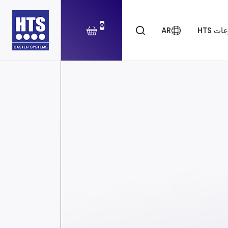
0
ت HTS
AR