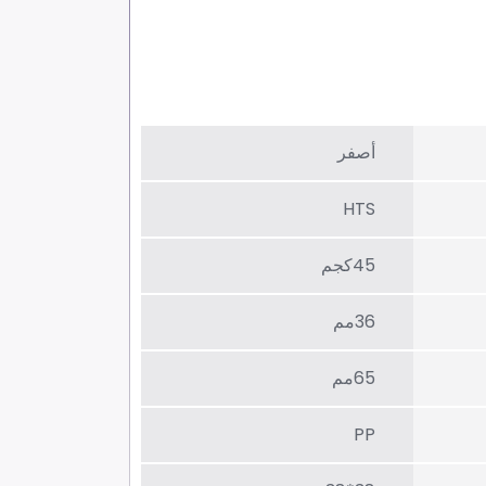
أصفر
HTS
45كجم
36مم
65مم
PP