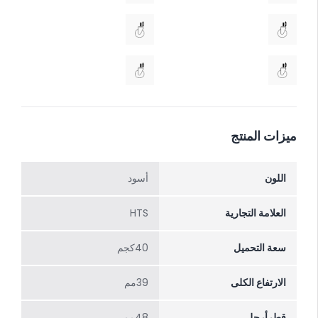
ميزات المنتج
اللون
أسود
العلامة التجارية
HTS
سعة التحميل
40كجم
الارتفاع الکلی
39مم
قطرأرجل
48مم