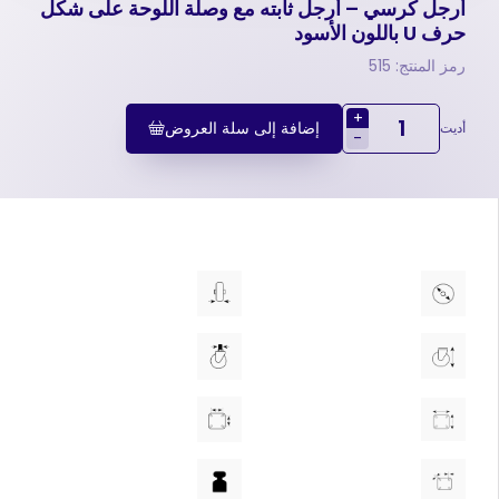
أرجل كرسي – أرجل ثابته مع وصلة اللوحة علی شکل
حرف U باللون الأسود
رمز المنتج: 515
+
إضافة إلى سلة العروض
أديت
-