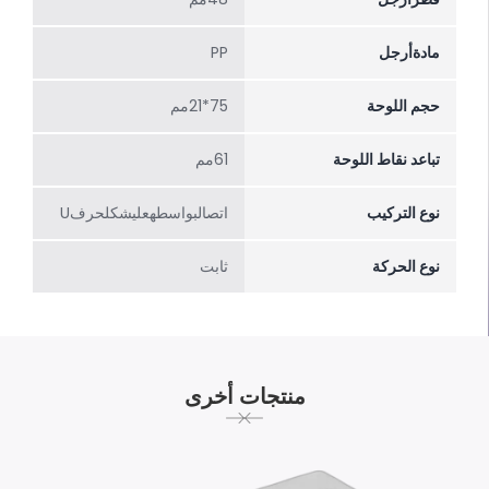
مادةأرجل
PP
حجم اللوحة
75*21مم
تباعد نقاط اللوحة
61مم
نوع التركيب
اتصالبواسطهعلیشکلحرفU
نوع الحركة
ثابت
منتجات أخرى