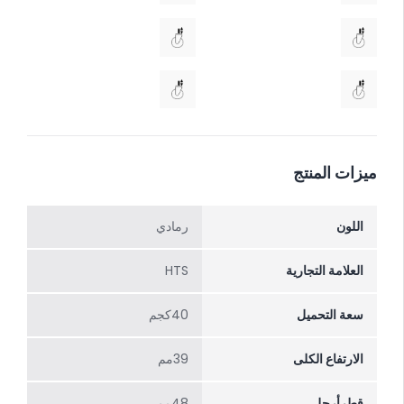
ميزات المنتج
اللون
رمادي
العلامة التجارية
HTS
سعة التحميل
40كجم
الارتفاع الکلی
39مم
قطرأرجل
48مم