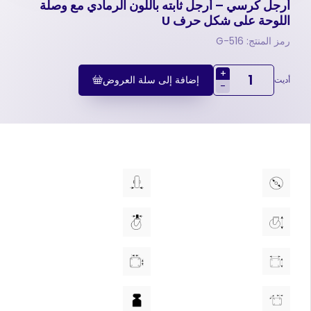
أرجل كرسي – أرجل ثابته باللون الرمادي مع وصلة
اللوحة علی شکل حرف U
رمز المنتج: 516-G
+
إضافة إلى سلة العروض
أديت
-