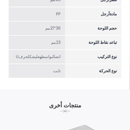
مادةأرجل
PP
حجم اللوحة
36*21مم
تباعد نقاط اللوحة
23مم
نوع التركيب
اتصالبواسطهعلیشکلحرفU
نوع الحركة
ثابت
منتجات أخرى