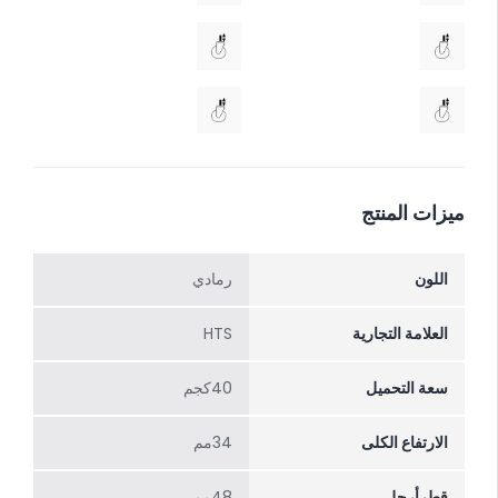
ميزات المنتج
اللون
رمادي
العلامة التجارية
HTS
سعة التحميل
40كجم
الارتفاع الکلی
34مم
قطرأرجل
48مم