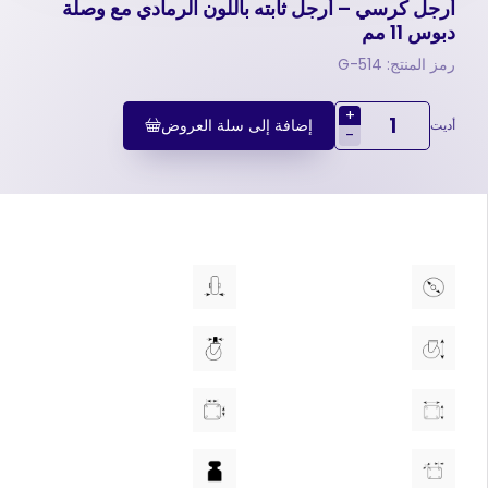
أرجل كرسي – أرجل ثابته باللون الرمادي مع وصلة
دبوس 11 مم
رمز المنتج: 514-G
+
إضافة إلى سلة العروض
أديت
-