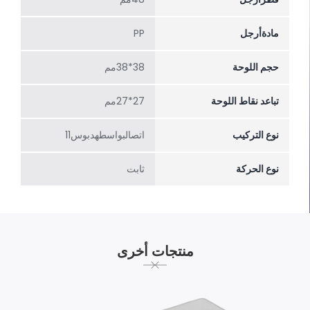
مادةأرجل
PP
حجم اللوحة
38*38مم
تباعد نقاط اللوحة
27*27مم
نوع التركيب
اتصالبواسطهدبوس11
نوع الحركة
ثابت
منتجات أخرى