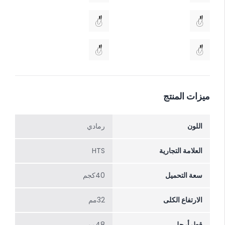
ميزات المنتج
اللون
رمادي
العلامة التجارية
HTS
سعة التحميل
40كجم
الارتفاع الکلی
32مم
قطرأرجل
48مم