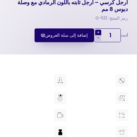
أرجل كرسي – أرجل ثابته باللون الرمادي مع وصلة
دبوس 8 مم
رمز المنتج: 513-G
+
إضافة إلى سلة العروض
أديت
-