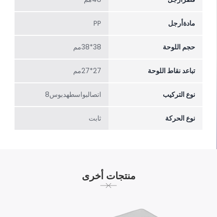
مادةأرجل
PP
حجم اللوحة
38*38مم
تباعد نقاط اللوحة
27*27مم
نوع التركيب
اتصالبواسطهدبوس8
نوع الحركة
ثابت
منتجات أخرى