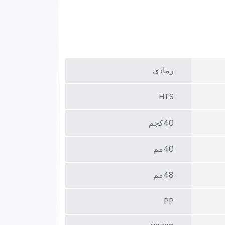
رمادي
HTS
40كجم
40مم
48مم
PP