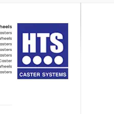
heels
asters
 Wheels
Casters
Casters
Casters
Caster
Wheels
asters