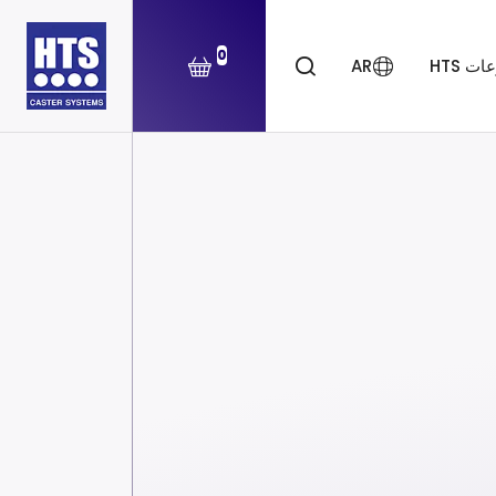
0
ت HTS
AR