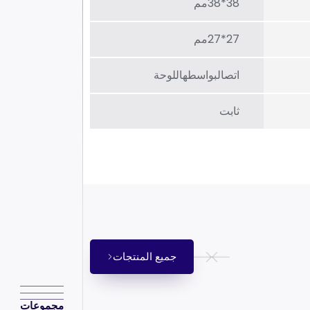
38*38مم
27*27مم
اتصالبواسطهاللوحة
ثابت
جميع المنتجات
مجموعات