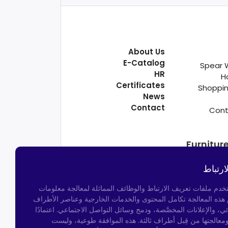
About Us
E-Catalog
Spear 
HR
H
Certificates
Shoppin
News
Contact
Cont
Furnitur
ارتباط
تخدم ملفات تعريف الارتباط والوظائف المماثلة لمعالجة معلومات
م هذه المعالجة تكامل المحتوى والخدمات الخارجية وعناصر الأطراف
ئي، والإعلانات المخصَّصة، ودمج وسائل التواصل الاجتماعي. اعتمادًا
ومعالجتها من قِبل أطراف ثالثة. هذه الموافقة طوعية، وليست