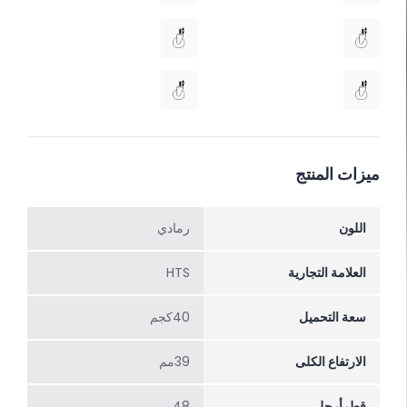
ميزات المنتج
اللون
رمادي
العلامة التجارية
HTS
سعة التحميل
40كجم
الارتفاع الکلی
39مم
قطرأرجل
48مم