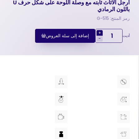
أرجل الأثاث ثابته مع وصلة اللوحة علی شکل حرف U
باللون الرمادي
رمز المنتج: 515-G
+
إضافة إلى سلة العروض
أديت
-