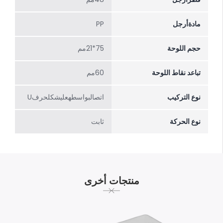
مادةأرجل
PP
حجم اللوحة
75*21مم
تباعد نقاط اللوحة
60مم
نوع التركيب
اتصالبواسطهعلیشکلحرفU
نوع الحركة
ثابت
منتجات أخرى