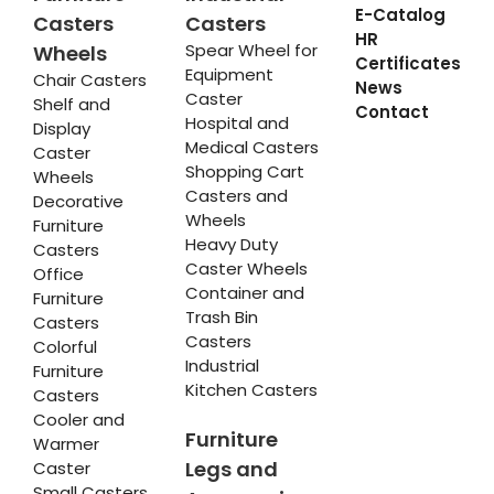
E-Catalog
Casters
Casters
HR
Spear Wheel for
Wheels
Certificates
Equipment
Chair Casters
News
Caster
Shelf and
Contact
Hospital and
Display
Medical Casters
Caster
Shopping Cart
Wheels
Casters and
Decorative
Wheels
Furniture
Heavy Duty
Casters
Caster Wheels
Office
Container and
Furniture
Trash Bin
Casters
Casters
Colorful
Industrial
Furniture
Kitchen Casters
Casters
Cooler and
Furniture
Warmer
Legs and
Caster
Small Casters