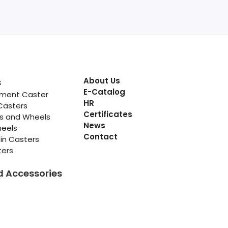
About Us
s
E-Catalog
pment Caster
HR
Casters
Certificates
rs and Wheels
News
heels
Contact
in Casters
ters
d Accessories