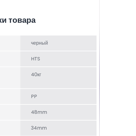
ки товара
черный
HTS
40кг
PP
48mm
34mm