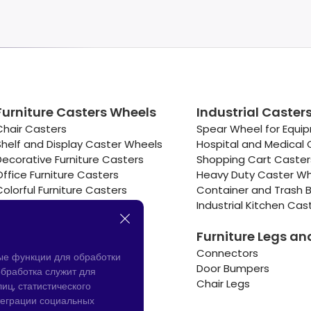
Furniture Casters Wheels
Industrial Caster
Chair Casters
Spear Wheel for Equi
Shelf and Display Caster Wheels
Hospital and Medical 
Decorative Furniture Casters
Shopping Cart Caste
Office Furniture Casters
Heavy Duty Caster W
Colorful Furniture Casters
Container and Trash B
Cooler and Warmer Caster
Industrial Kitchen Cas
Small Casters Wheels
Furniture Legs an
Hotel Equipment Casters
Connectors
ые функции для обработки
Door Bumpers
бработка служит для
Chair Legs
иц, статистического
теграции социальных