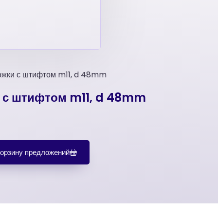
ожки с штифтом m11, d 48mm
 с штифтом m11, d 48mm
корзину предложений