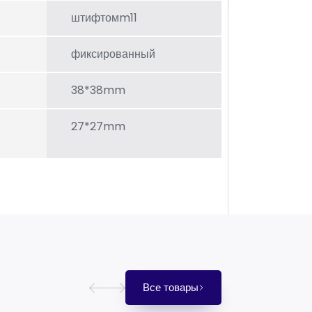
штифтомm11
фиксированный
38*38mm
27*27mm
Все товары