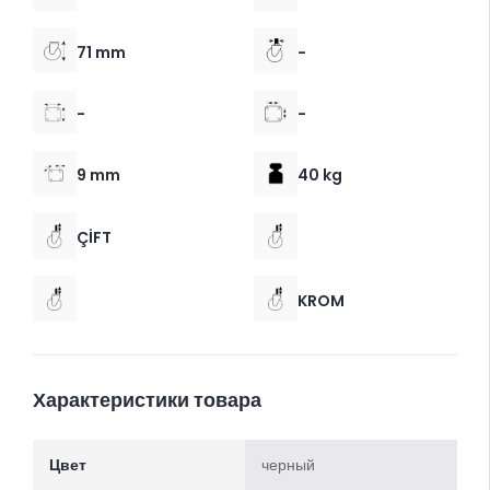
71 mm
-
-
-
9 mm
40 kg
ÇİFT
KROM
Характеристики товара
Цвет
черный